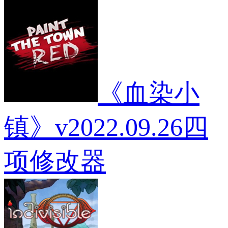
黑
MOD
美
尔
色
化
艾
行
MO
达
动
花
战
兔
斗
女
刀
郎
MOD
《血染小
黑
色
薄
镇》v2022.09.26四
纱
MOD
项修改器