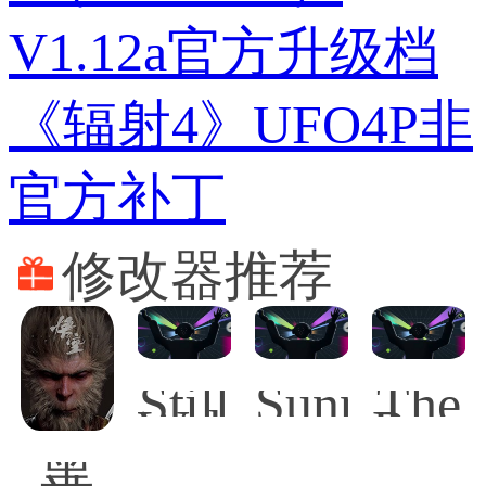
V1.12a官方升级档
《辐射4》UFO4P非
官方补丁
修改器推荐
Still
SunnySid
The
Wakes
Rogu
the
Prin
黑
Deep
of