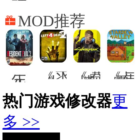
神
Persi
话
悟
MOD推荐
空
修
改
器
《求
《赛
《星
生
生
博
露
化
之
朋
谷
危
路
克
物
热门游戏修改器
机2
更
2》
2077》
语》
重
使
混
图
制
命
搭
鉴
多 >>
版
召
发
标
克
唤
型
签
莱