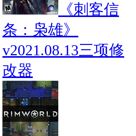
《刺客信
条：枭雄》
v2021.08.13三项修
改器