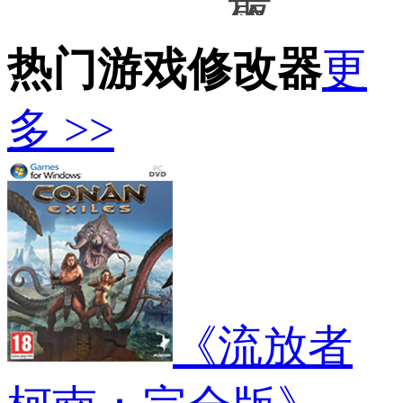
最
生
缘
吾
终
之
世
绘
幻
路
界》
卷》
热门游戏修改器
想7
更
2》
更
所
重
Everlast
多
有
制
弹
二
物
多 >>
版
药
次
品
蒂
袋
元
耐
法
MOD
风
久
牛
格
不
仔
脸
减
上
型
MO
衣
v1.4
服
MOD
装
MOD
《流放者