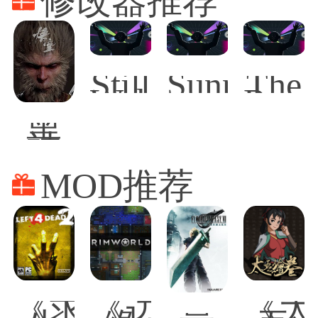
修改器推荐
Still
SunnySid
The
Wakes
Rogu
the
Prin
黑
Deep
of
神
Persi
话
悟
MOD推荐
空
修
改
器
《求
《边
《太