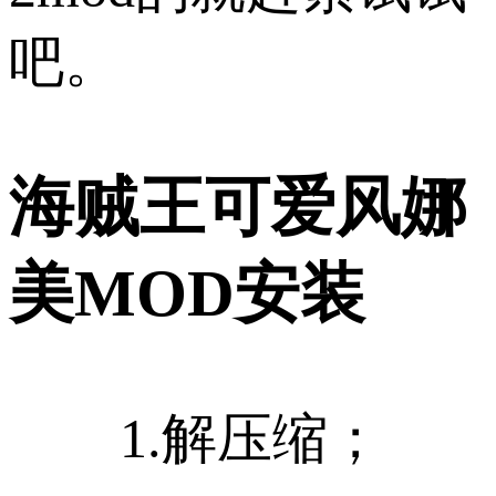
吧。
海贼王可爱风娜
美MOD安装
1.解压缩；