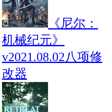
《尼尔：
机械纪元》
v2021.08.02八项修
改器