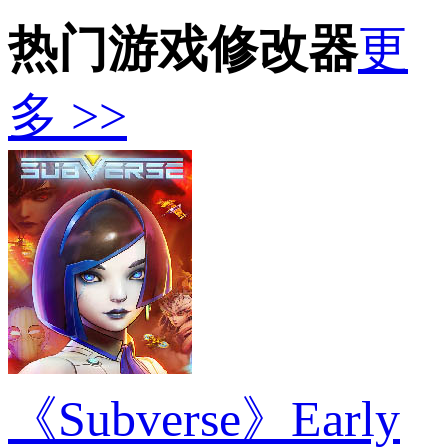
化
活
之
绘
危
Suns
路
卷》
热门游戏修改器
机3
更
妮
2》
地
重
姬
使
图
制
美
命
瞬
多 >>
版
少
召
移
克
女
唤
时
莱
阿
弯
间
尔
妮
刀
管
末
斯
MOD
理
世
MO
MOD
校
园
替
换
吉
尔
MOD
《Subverse》Early