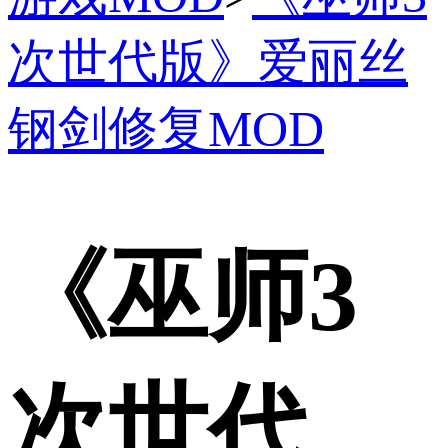
次世代版》爱丽丝
钢剑修复MOD
《巫师3
次世代