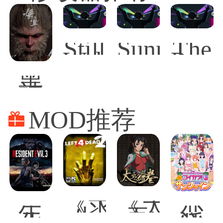
Still
SunnySid
The
Wakes
Rogu
the
Prin
黑
Deep
of
神
Persi
话
悟
MOD推荐
空
修
改
器
《求
《太
生
恋
生
吾