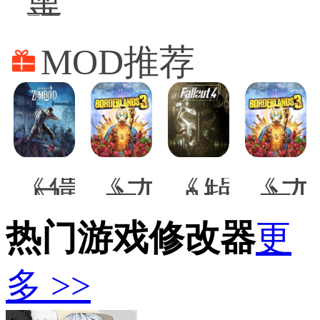
黑
Deep
of
神
Persi
话
悟
MOD推荐
空
修
改
器
《僵
《无
《辐
《无
尸
主
射
主
毁
之
4》
之
热门游戏修改器
灭
地
可
更
地
工
3》
驾
3》
程》
72
驶
72
多 >>
KI5
级
的
级
的
瘟
摩
虚