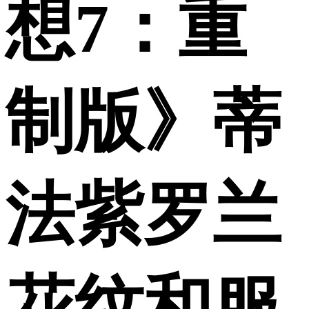
想7：重
制版》蒂
法紫罗兰
花纹和服