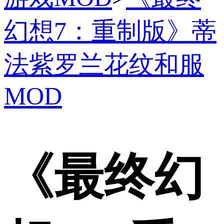
幻想7：重制版》蒂
法紫罗兰花纹和服
MOD
《最终幻