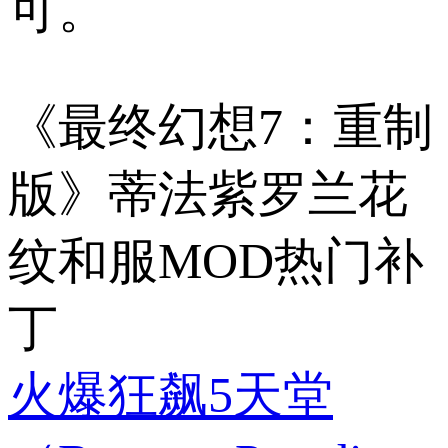
可。
《最终幻想7：重制
版》蒂法紫罗兰花
纹和服MOD热门补
丁
火爆狂飙5天堂