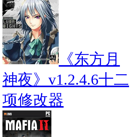
车
疫
托
无，
辆
传
车
复
包
播
mod
杂
MOD
者，
根
依
须
瑞
mod
德
mod
《东方月
神夜》v1.2.4.6十二
项修改器