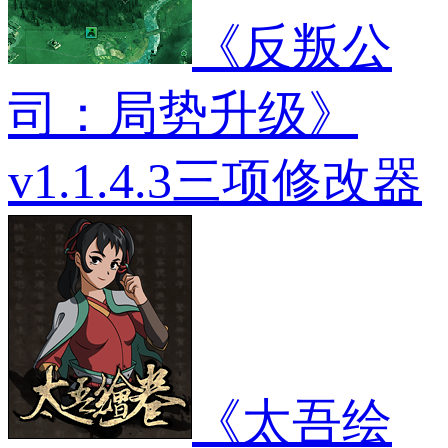
《反叛公
司：局势升级》
v1.1.4.3三项修改器
《太吾绘