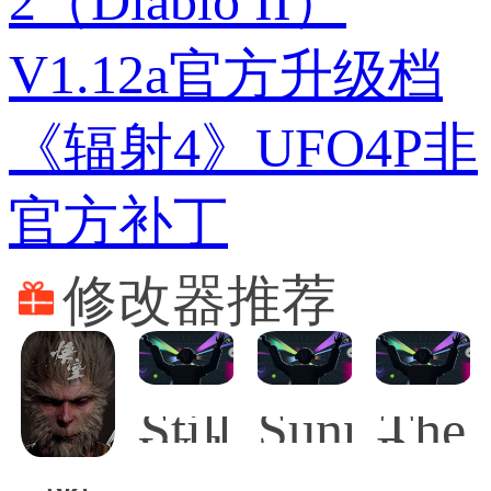
2（Diablo II）
V1.12a官方升级档
《辐射4》UFO4P非
官方补丁
修改器推荐
Still
SunnySid
The
Wakes
Rogu
the
Prin