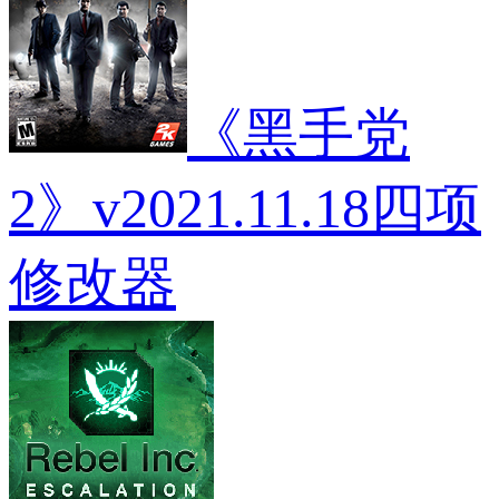
《黑手党
2》v2021.11.18四项
修改器