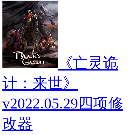
《亡灵诡
计：来世》
v2022.05.29四项修
改器