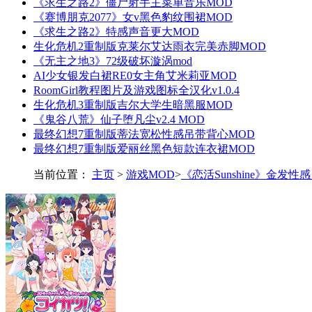
《求生之路2》僵尸射手主菜单音乐MOD
《赛博朋克2077》女v黑色豹纹围裙MOD
《求生之路2》特感声音更大MOD
生化危机2重制版克莱尔艾达雨衣完美赤脚MOD
《无主之地3》72级破坏漩涡mod
AI少女银发白裙RE0女主角艾米莉亚MOD
RoomGirl教程图片及游戏图标全汉化v1.0.4
生化危机3重制版吉尔大学生暗黑服MOD
《鬼谷八荒》仙子堕凡尘v2.4 MOD
最终幻想7重制版蒂法宽松性感吊带背心MOD
最终幻想7重制版爱丽丝黑色短款连衣裙MOD
当前位置：
主页
>
游戏MOD
>
《恋活Sunshine》金发