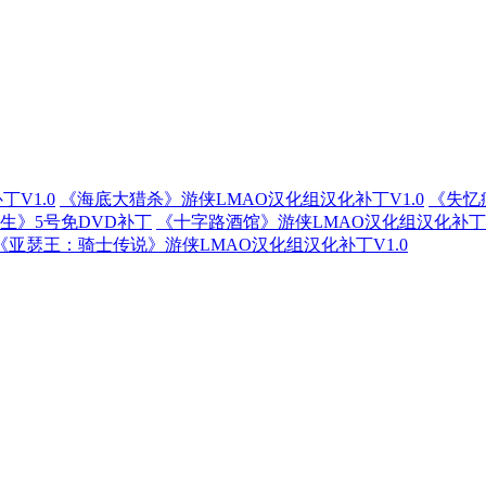
丁V1.0
《海底大猎杀》游侠LMAO汉化组汉化补丁V1.0
《失忆
生》5号免DVD补丁
《十字路酒馆》游侠LMAO汉化组汉化补丁V
《亚瑟王：骑士传说》游侠LMAO汉化组汉化补丁V1.0