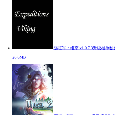
远征军：维京 v1.0.7.3升级档单
26.6MB