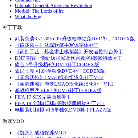
Ultimate General: American Revolution
Morbid: The Lords of Ire
What the Fog
补丁下载
武装突袭3 v1.80Hotfix升级档单独免DVD补丁CODEX版
《破坏领主》沐瑶软笔手写体字体补丁
《药剂工艺：炼金术士模拟器》开发者控制台补丁
DNF 刺客一觉延缓掉帧及伤害数字和999特效补丁
痛苦 5号升级档+免DVD补丁CODEX版
农民王朝 v1.04单独免DVD补丁CODEX版
《零希沃特》LMAO汉化组汉化补丁V2.2
《幽港迷城》游侠LMAO汉化组汉化补丁V1.1
暴战机甲兵 v1.8.1免DVD补丁CODEX版
FIFA 17 SFX完美画质补丁
FIFA 18 全球鞋球队等数据库解锁补丁v1.1
电脑装机模拟 v1.6单独免DVD补丁PLAZA版
游戏MOD
《饥荒》胡须保养MOD