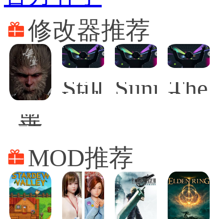
修改器推荐
Still
SunnySid
The
Wakes
Rogu
the
Prin
黑
Deep
of
神
Persi
话
悟
MOD推荐
空
修
改
器