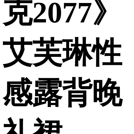
克2077》
艾芙琳性
感露背晚
礼裙