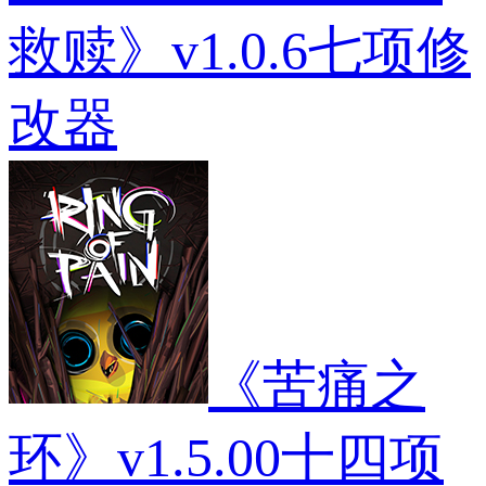
救赎》v1.0.6七项修
改器
《苦痛之
环》v1.5.00十四项