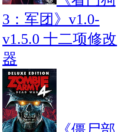
装
PS1
重
3：军团》v1.0-
制
MOD
v1.5.0 十二项修改
器
《僵尸部