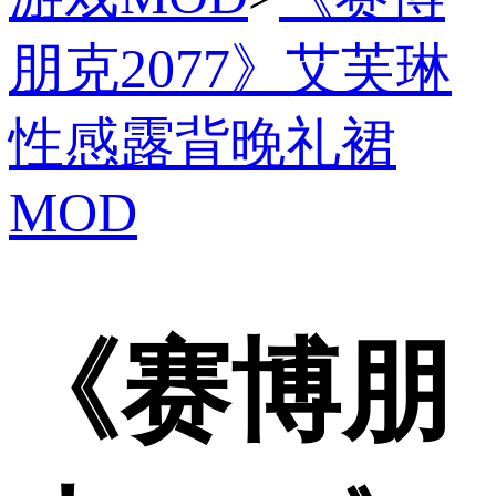
朋克2077》艾芙琳
性感露背晚礼裙
MOD
《赛博朋