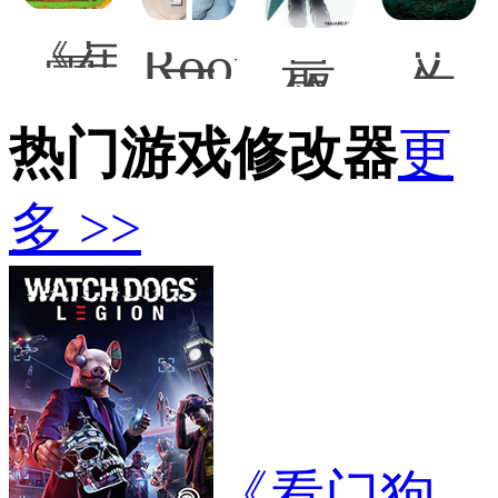
《星
RoomGirl
艾
最
露
可
尔
终
谷
爱
登
幻
物
清
法
热门游戏修改器
想7
更
语》
纯
环
重
偏
的
尼
制
远
韩
尔
多 >>
版
别
系
凯
蒂
墅
女
妮
法
农
友
替
清
场
MOD
换
纯
MOD
观
性
星
感
者
原
套
版
MO
服
《看门狗