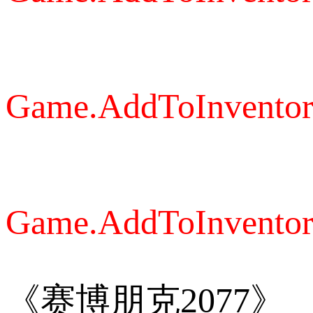
Game.AddToInventory
Game.AddToInventory
《赛博朋克2077》