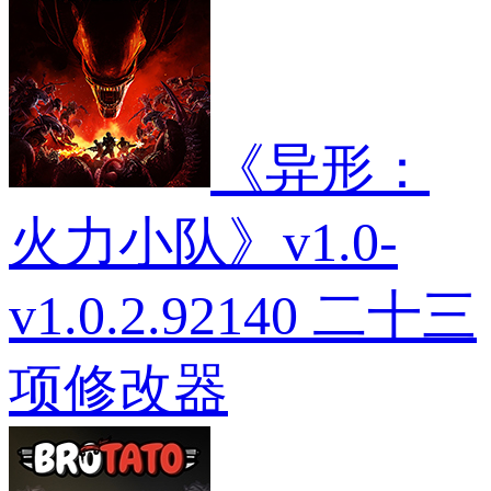
建
倍
MOD
长
筑
速
MOD
MOD
自
动
战
斗
MO
《异形：
火力小队》v1.0-
v1.0.2.92140 二十三
项修改器