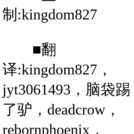
制:kingdom827
■翻
译:kingdom827，
jyt3061493，脑袋踢
了驴，deadcrow，
rebornphoenix，