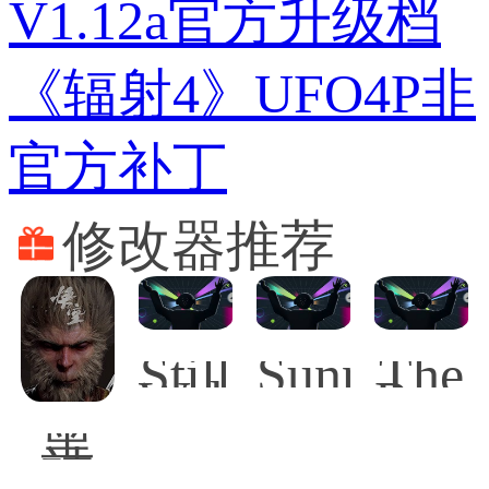
V1.12a官方升级档
《辐射4》UFO4P非
官方补丁
修改器推荐
Still
SunnySid
The
Wakes
Rogu
the
Prin
黑
Deep
of
神
Persi