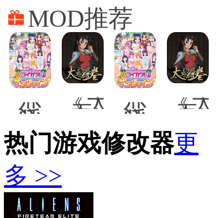
话
悟
MOD推荐
空
修
改
器
《太
《太
恋
恋
吾
吾
活
活
绘
绘
Sunshine
Sunshine
卷》
卷》
热门游戏修改器
塞
西
更
过
正
尔
风
月
式
达
骑
自
版
多 >>
女
士
动
自
装
团
收
动
林
琴
获
二
克
团